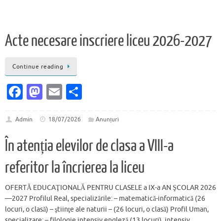
Acte necesare inscriere liceu 2026-2027
Continue reading
Fa
M
E
P
c
as
m
ar
e
to
ai
ta
Admin
18/07/2026
Anunțuri
b
d
l
je
În atenția elevilor de clasa a VIII-a
o
o
az
referitor la încrierea la liceu
o
n
ă
k
OFERTĂ EDUCAŢIONALĂ PENTRU CLASELE a IX-a AN ŞCOLAR 2026
—2027 Profilul Real, specializările: – matematică-informatică (26
locuri, o clasă) – ştiinţe ale naturii – (26 locuri, o clasă) Profil Uman,
specializare: – filologie intensiv engleză (13 locuri), intensiv