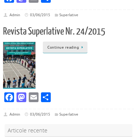
c
as
m
ar
e
to
ai
ta
Admin
03/06/2015
Superlative
b
d
l
je
Revista Superlative Nr. 24/2015
o
o
az
o
n
ă
Continue reading
k
Fa
M
E
P
c
as
m
ar
e
to
ai
ta
Admin
03/06/2015
Superlative
b
d
l
je
Articole recente
o
o
az