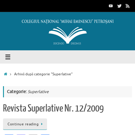
Sari
conținut
la
conținut
Prima
Arhivă după categorie "Superlative"
pagină
Categorie:
Superlative
Revista Superlative Nr. 12/2009
Continue reading