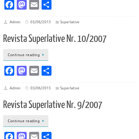
Fa
M
E
P
c
as
m
ar
e
to
ai
ta
Admin
03/06/2015
Superlative
b
d
l
je
Revista Superlative Nr. 10/2007
o
o
az
o
n
ă
Continue reading
k
Fa
M
E
P
c
as
m
ar
e
to
ai
ta
Admin
03/06/2015
Superlative
b
d
l
je
Revista Superlative Nr. 9/2007
o
o
az
o
n
ă
Continue reading
k
Fa
M
E
P