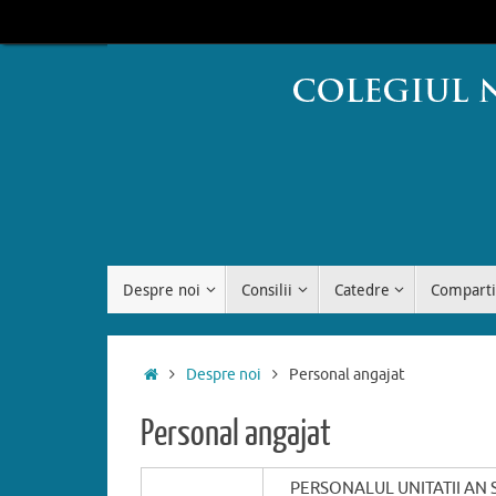
Sari
conținut
la
conținut
Sari
Despre noi
Consilii
Catedre
Comparti
la
conținut
Prima
Despre noi
Personal angajat
pagină
Personal angajat
PERSONALUL UNITATII AN 