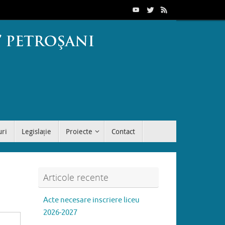
uri
Legislație
Proiecte
Contact
Articole recente
Acte necesare inscriere liceu
2026-2027