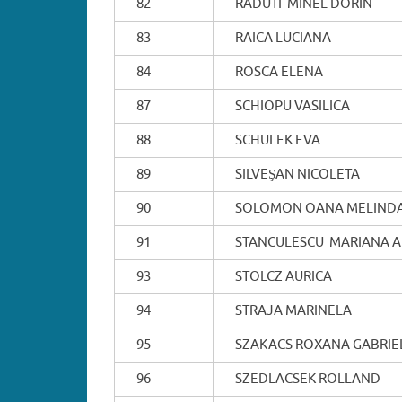
82
RADUTI MINEL DORIN
83
RAICA LUCIANA
84
ROSCA ELENA
87
SCHIOPU VASILICA
88
SCHULEK EVA
89
SILVEŞAN NICOLETA
90
SOLOMON OANA MELIND
91
STANCULESCU MARIANA 
93
STOLCZ AURICA
94
STRAJA MARINELA
95
SZAKACS ROXANA GABRIE
96
SZEDLACSEK ROLLAND