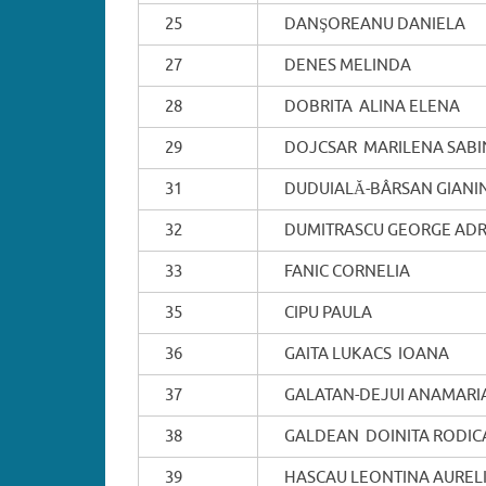
25
DANŞOREANU DANIELA
27
DENES MELINDA
28
DOBRITA ALINA ELENA
29
DOJCSAR MARILENA SABI
31
DUDUIALĂ-BÂRSAN GIANI
32
DUMITRASCU GEORGE ADR
33
FANIC CORNELIA
35
CIPU PAULA
36
GAITA LUKACS IOANA
37
GALATAN-DEJUI ANAMARI
38
GALDEAN DOINITA RODIC
39
HASCAU LEONTINA AUREL