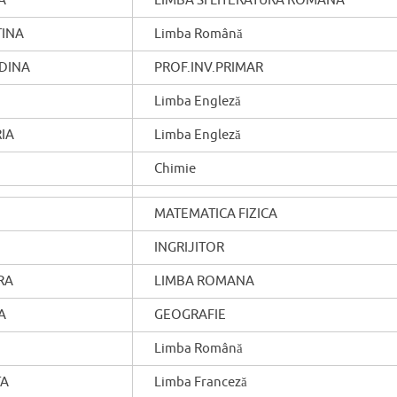
A
LIMBA SI LITERATURA ROMANA
TINA
Limba Română
ADINA
PROF.INV.PRIMAR
Limba Engleză
IA
Limba Engleză
Chimie
MATEMATICA FIZICA
INGRIJITOR
RA
LIMBA ROMANA
A
GEOGRAFIE
Limba Română
TA
Limba Franceză