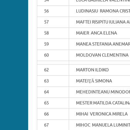
54
LUCA GABRIELA VALENTIN
56
LUDINASIU RAMONA CRIS
57
MAFTEI RISIPITU IULIANA 
58
MAIER ANCA ELENA
59
MANEA STEFANIA ANEMAR
60
MOLDOVAN CLEMENTINA
62
MARTON ILDIKO
63
MATEIŢĂ SIMONA
64
MEHEDINTEANU MINODO
65
MESTER MATILDA CATALIN
66
MIHAI VERONICA MIRELA
67
MIHOC MANUELA LUMINI