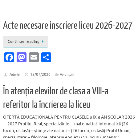
Acte necesare inscriere liceu 2026-2027
Continue reading
Fa
M
E
P
c
as
m
ar
e
to
ai
ta
Admin
18/07/2026
Anunțuri
b
d
l
je
În atenția elevilor de clasa a VIII-a
o
o
az
referitor la încrierea la liceu
o
n
ă
k
OFERTĂ EDUCAŢIONALĂ PENTRU CLASELE a IX-a AN ŞCOLAR 2026
—2027 Profilul Real, specializările: – matematică-informatică (26
locuri, o clasă) – ştiinţe ale naturii – (26 locuri, o clasă) Profil Uman,
specializare: – filologie intensiv engleză (13 locuri), intensiv