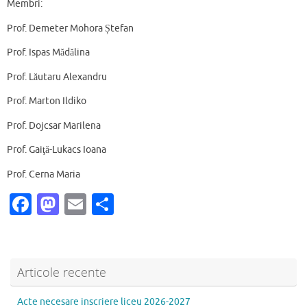
Membri:
Prof. Demeter Mohora Ștefan
Prof. Ispas Mădălina
Prof. Lăutaru Alexandru
Prof. Marton Ildiko
Prof. Dojcsar Marilena
Prof. Gaiţă-Lukacs Ioana
Prof. Cerna Maria
Fa
M
E
P
c
as
m
ar
e
to
ai
ta
b
d
l
je
Articole recente
o
o
az
Acte necesare inscriere liceu 2026-2027