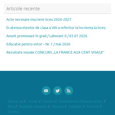
b
d
l
je
Articole recente
o
o
az
Acte necesare inscriere liceu 2026-2027
o
n
ă
În atenția elevilor de clasa a VIII-a referitor la încrierea la liceu
k
Anunt promovare în grad / Laborant II / 03.07.2026
Educatie pentru viitor – Nr. 1 / mai 2026
Rezultate inițiale CONCURS „LA FRANCE AUX CENT VISAGE”
Despre noi
Consilii
Catedre
Compartiment financiar-admin.
Elevi
Revistele colegiului
Anunțuri
Legislație
Proiecte
Contact