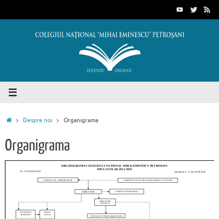
Sari
conținut
la
conținut
Prima
Despre noi
Organigrama
pagină
Organigrama