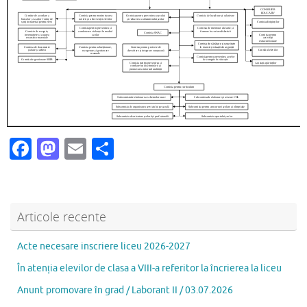
Fa
M
E
P
c
as
m
ar
e
to
ai
ta
b
d
l
je
Articole recente
o
o
az
Acte necesare inscriere liceu 2026-2027
o
n
ă
În atenția elevilor de clasa a VIII-a referitor la încrierea la liceu
k
Anunt promovare în grad / Laborant II / 03.07.2026