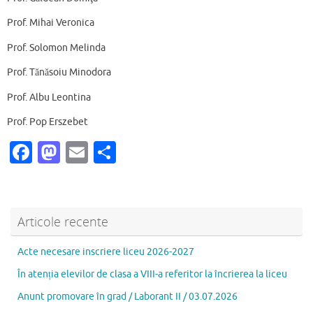
Prof. Mihai Veronica
Prof. Solomon Melinda
Prof. Tănăsoiu Minodora
Prof. Albu Leontina
Prof. Pop Erszebet
Fa
M
E
P
c
as
m
ar
e
to
ai
ta
b
d
l
je
Articole recente
o
o
az
Acte necesare inscriere liceu 2026-2027
o
n
ă
În atenția elevilor de clasa a VIII-a referitor la încrierea la liceu
k
Anunt promovare în grad / Laborant II / 03.07.2026