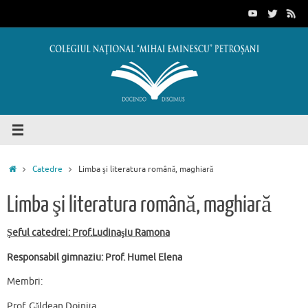
Sari
conținut
la
conținut
Prima
Catedre
Limba şi literatura română, maghiară
pagină
Limba şi literatura română, maghiară
Şeful catedrei: Prof.Ludinaşiu Ramona
Responsabil gimnaziu: Prof. Humel Elena
Membri:
Prof. Găldean Doiniţa