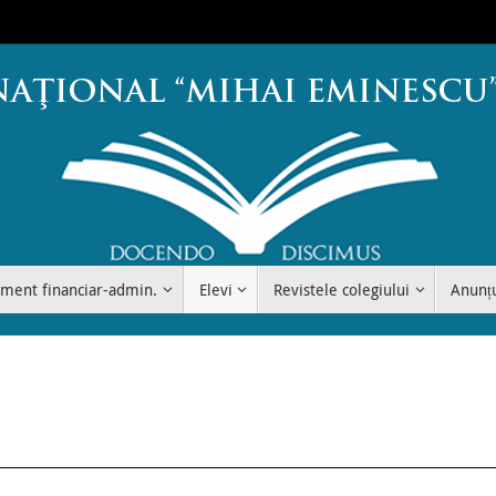
ment financiar-admin.
Elevi
Revistele colegiului
Anunț