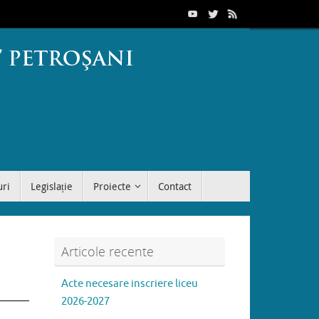
uri
Legislație
Proiecte
Contact
Articole recente
Acte necesare inscriere liceu
2026-2027