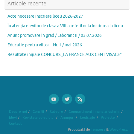
b
d
l
je
Articole recente
o
o
az
Acte necesare inscriere liceu 2026-2027
o
n
ă
În atenția elevilor de clasa a VIII-a referitor la încrierea la liceu
k
Anunt promovare în grad / Laborant II / 03.07.2026
Educatie pentru viitor – Nr. 1 / mai 2026
Rezultate inițiale CONCURS „LA FRANCE AUX CENT VISAGE”
Despre noi
Consilii
Catedre
Compartiment financiar-admin.
Elevi
Revistele colegiului
Anunțuri
Legislație
Proiecte
Contact
Propulsată de
Tempera
&
WordPress.