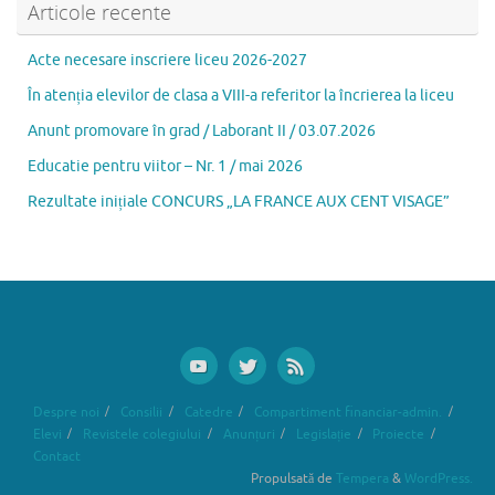
b
d
l
je
Articole recente
o
o
az
Acte necesare inscriere liceu 2026-2027
o
n
ă
În atenția elevilor de clasa a VIII-a referitor la încrierea la liceu
k
Anunt promovare în grad / Laborant II / 03.07.2026
Educatie pentru viitor – Nr. 1 / mai 2026
Rezultate inițiale CONCURS „LA FRANCE AUX CENT VISAGE”
Despre noi
Consilii
Catedre
Compartiment financiar-admin.
Elevi
Revistele colegiului
Anunțuri
Legislație
Proiecte
Contact
Propulsată de
Tempera
&
WordPress.