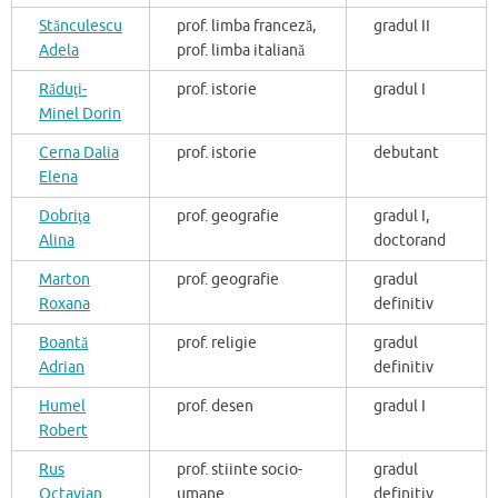
Stănculescu
prof. limba franceză,
gradul II
Adela
prof. limba italiană
Răduţi-
prof. istorie
gradul I
Minel Dorin
Cerna Dalia
prof. istorie
debutant
Elena
Dobriţa
prof. geografie
gradul I,
Alina
doctorand
Marton
prof. geografie
gradul
Roxana
definitiv
Boantă
prof. religie
gradul
Adrian
definitiv
Humel
prof. desen
gradul I
Robert
Rus
prof. stiinte socio-
gradul
Octavian
umane
definitiv