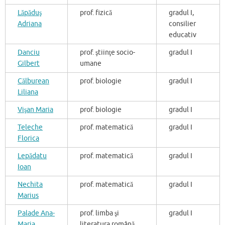
Lăpăduş
prof. fizică
gradul I,
Adriana
consilier
educativ
Danciu
prof. ştiinţe socio-
gradul I
Gilbert
umane
Călburean
prof. biologie
gradul I
Liliana
Vişan Maria
prof. biologie
gradul I
Teleche
prof. matematică
gradul I
Florica
Lepădatu
prof. matematică
gradul I
Ioan
Nechita
prof. matematică
gradul I
Marius
Palade Ana-
prof. limba şi
gradul I
Maria
literatura română,