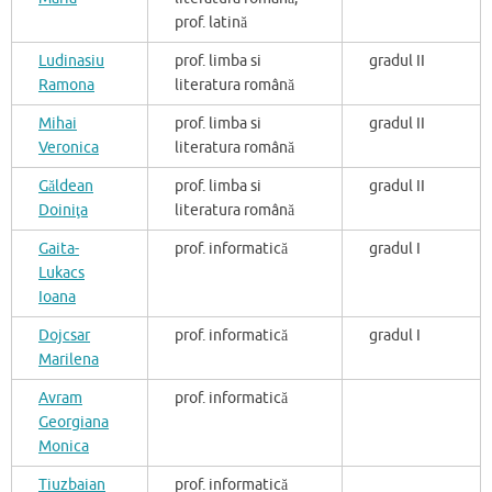
prof. latină
Ludinasiu
prof. limba si
gradul II
Ramona
literatura română
Mihai
prof. limba si
gradul II
Veronica
literatura română
Găldean
prof. limba si
gradul II
Doiniţa
literatura română
Gaita-
prof. informatică
gradul I
Lukacs
Ioana
Dojcsar
prof. informatică
gradul I
Marilena
Avram
prof. informatică
Georgiana
Monica
Tiuzbaian
prof. informatică