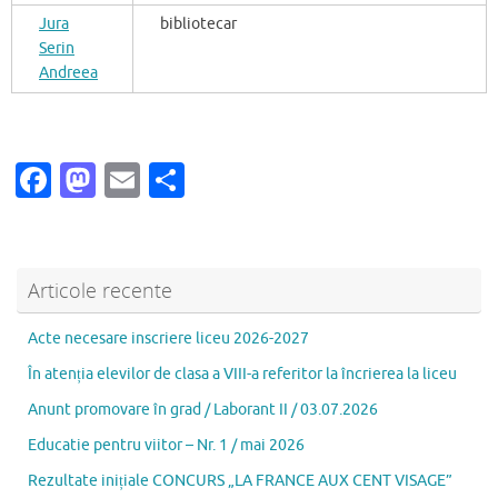
Jura
bibliotecar
Serin
Andreea
Fa
M
E
P
c
as
m
ar
e
to
ai
ta
b
d
l
je
Articole recente
o
o
az
Acte necesare inscriere liceu 2026-2027
o
n
ă
În atenția elevilor de clasa a VIII-a referitor la încrierea la liceu
k
Anunt promovare în grad / Laborant II / 03.07.2026
Educatie pentru viitor – Nr. 1 / mai 2026
Rezultate inițiale CONCURS „LA FRANCE AUX CENT VISAGE”