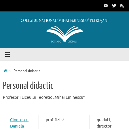
Sari
conținut
la
conținut
Prima
Personal didactic
pagină
Personal didactic
Profesorii Liceului Teoretic „Mihai Eminescu”
Ciontescu
prof. fizică
gradul I,
Daniela
director