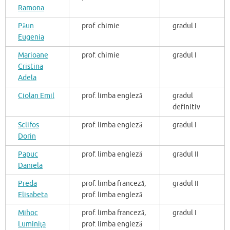
Ramona
Păun
prof. chimie
gradul I
Eugenia
Marioane
prof. chimie
gradul I
Cristina
Adela
Ciolan Emil
prof. limba engleză
gradul
definitiv
Sclifos
prof. limba engleză
gradul I
Dorin
Papuc
prof. limba engleză
gradul II
Daniela
Preda
prof. limba franceză,
gradul II
Elisabeta
prof. limba engleză
Mihoc
prof. limba franceză,
gradul I
Luminiţa
prof. limba engleză