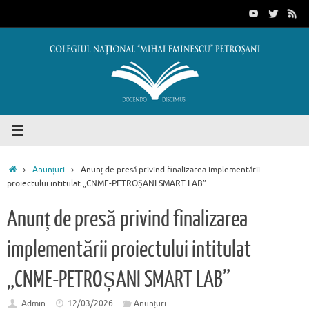
Sari
conținut
la
conținut
Prima
Anunțuri
Anunț de presă privind finalizarea implementării
pagină
proiectului intitulat „CNME-PETROȘANI SMART LAB”
Anunț de presă privind finalizarea
implementării proiectului intitulat
„CNME-PETROȘANI SMART LAB”
Admin
12/03/2026
Anunțuri