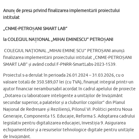
Anunț de presă privind finalizarea implementării proiectului
intitulat
„CNME-PETROȘANI SMART LAB”
la COLEGIUL NAȚIONAL „MIHAI EMINESCU” PETROȘANI
COLEGIUL NAȚIONAL „MIHAI EMINE SCU” PETROȘANI anunță
finalizarea implementării proiectului intitulat „CNME-PETROȘANI
SMART LAB” și având codul F-PNRR-SmartLabs-2023-1539.
Proiectul s-a derulat în perioada 26.01.2024 – 31.03.2026, cu o
valoare totală de 350.589,07 lei (cu TVA), finanțat integral printr-un
ajutor financiar nerambursabil acordat în cadrul apelului de proiecte
„Dotarea cu laboratoare inteligente a unităților de învățământ
secundar superior, a palatelor și a cluburilor copiilor” din Planul
Național de Redresare și Reziliență, Pilonul VI. Politici pentru Noua
Generație, Componenta 15. Educație, Reforma 5. Adoptarea cadrului
legislativ pentru digitalizarea educației, Investiția 9. Asigurarea
echipamentelor și a resurselor tehnologice digitale pentru unitățile
de învățământ.