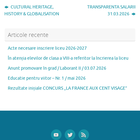
b
d
l
je
CULTURAL HERITAGE,
TRANSPARENTA SALARII
o
o
az
HISTORY & GLOBALISATION
31.03.2026
o
n
ă
k
Articole recente
Acte necesare inscriere liceu 2026-2027
În atenția elevilor de clasa a VIII-a referitor la încrierea la liceu
Anunt promovare în grad / Laborant II / 03.07.2026
Educatie pentru viitor – Nr. 1 / mai 2026
Rezultate inițiale CONCURS „LA FRANCE AUX CENT VISAGE”