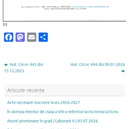
05
Fa
M
E
P
c
as
m
ar
e
to
ai
ta
b
d
l
je
Hot. CA nr. 443 din
Hot. CA nr. 444 din 09.01.2026
o
o
az
15.12.2025
o
n
ă
k
Articole recente
Acte necesare inscriere liceu 2026-2027
În atenția elevilor de clasa a VIII-a referitor la încrierea la liceu
Anunt promovare în grad / Laborant II / 03.07.2026