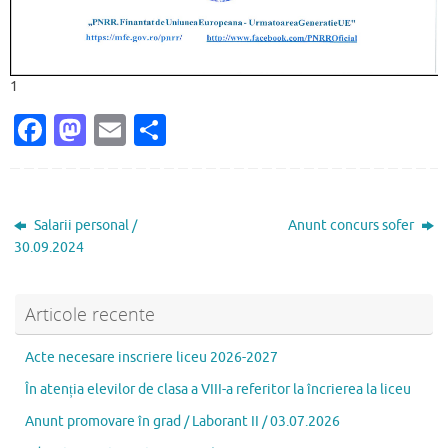
1
Fa
M
E
P
c
as
m
ar
e
to
ai
ta
b
d
l
je
Salarii personal /
Anunt concurs sofer
o
o
az
30.09.2024
o
n
ă
k
Articole recente
Acte necesare inscriere liceu 2026-2027
În atenția elevilor de clasa a VIII-a referitor la încrierea la liceu
Anunt promovare în grad / Laborant II / 03.07.2026