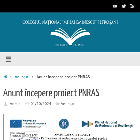
Sari
conținut
la
conținut
Prima
Anunțuri
Anunt începere proiect PNRAS
pagină
Anunt începere proiect PNRAS
Admin
01/10/2024
Anunțuri