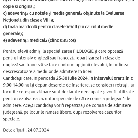
copie si original;
c) adeverinţă cu notele şi media generală obţinute la Evaluarea
Naţională din clasa a VIII-a;
d) foaia matricolă pentru clasele V-VIII (cu calculul mediei
generale);
e) adeverinţă medicală (clinc sănătos)
Pentru elevii admiși la specializarea FILOLOGIE și care optează
pentru intensiv engleză sau franceză, repartizarea în clasa de
engleză sau franceză se face conform opţiunii elevului, în ordinea
descrescătoare a mediilor de admitere în liceu.
Candidaţii care, în perioada
25-30 iulie 2024, în intervalul orar zilnic
9.00-14.00
nu îşi depun dosarele de înscriere, se consideră retraşi, iar
locurile corespunzătoare sunt declarate neocupate şi vor fi utilizate
pentru rezolvarea cazurilor speciale de către comisia judeţeană de
admitere. Aceşti candidaţi vor fi repartizaţi de comisia de admitere
judeţeană, pe locurile rămase libere, după rezolvarea cazurilor
speciale.
Data afişării: 24.07.2024