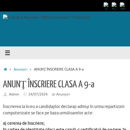
Sari
conținut
la
conținut
Prima
Anunțuri
ANUNŢ ÎNSCRIERE CLASA A 9-a
pagină
ANUNŢ ÎNSCRIERE CLASA A 9-a
Admin
24/07/2024
Anunțuri
Înscrierea la liceu a candidaţilor declaraţi admişi în urma repartizării
computerizate se face pe baza următoarelor acte:
a) cererea de înscriere;
b) cartea de identitate (dacă este cazul) şi certificatul de naştere, în