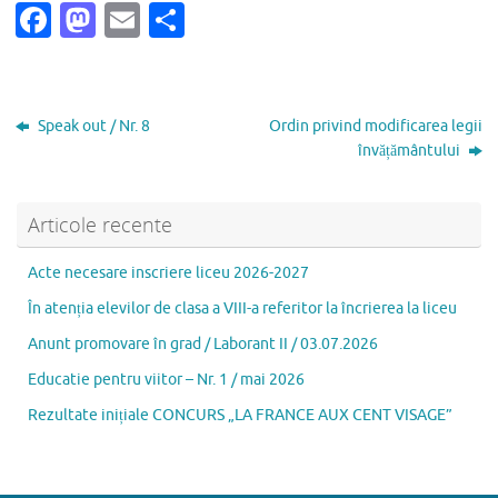
Fa
M
E
P
c
as
m
ar
e
to
ai
ta
b
d
l
je
Speak out / Nr. 8
Ordin privind modificarea legii
o
o
az
învățământului
o
n
ă
k
Articole recente
Acte necesare inscriere liceu 2026-2027
În atenția elevilor de clasa a VIII-a referitor la încrierea la liceu
Anunt promovare în grad / Laborant II / 03.07.2026
Educatie pentru viitor – Nr. 1 / mai 2026
Rezultate inițiale CONCURS „LA FRANCE AUX CENT VISAGE”