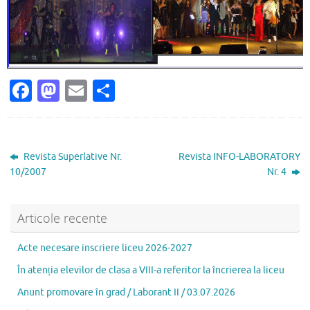
Fa
M
E
P
c
as
m
ar
e
to
ai
ta
b
d
l
je
Revista Superlative Nr.
Revista INFO-LABORATORY
o
o
az
10/2007
Nr. 4
o
n
ă
k
Articole recente
Acte necesare inscriere liceu 2026-2027
În atenția elevilor de clasa a VIII-a referitor la încrierea la liceu
Anunt promovare în grad / Laborant II / 03.07.2026