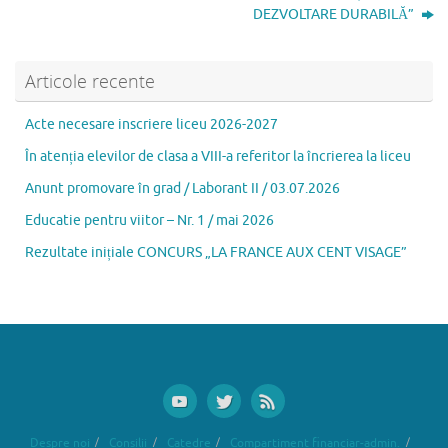
o
o
az
DEZVOLTARE DURABILĂ”
o
n
ă
k
Articole recente
Acte necesare inscriere liceu 2026-2027
În atenția elevilor de clasa a VIII-a referitor la încrierea la liceu
Anunt promovare în grad / Laborant II / 03.07.2026
Educatie pentru viitor – Nr. 1 / mai 2026
Rezultate inițiale CONCURS „LA FRANCE AUX CENT VISAGE”
Despre noi
Consilii
Catedre
Compartiment financiar-admin.