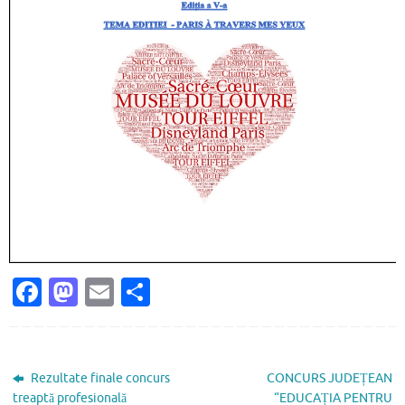
Fa
M
E
P
c
as
m
ar
e
to
ai
ta
b
d
l
je
Rezultate finale concurs
CONCURS JUDEȚEAN
treaptă profesională
“EDUCAȚIA PENTRU