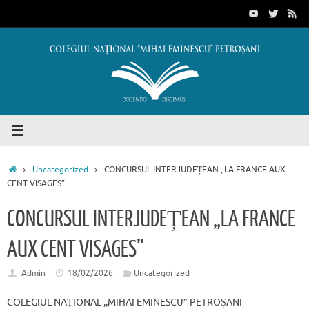
Sari
conținut
la
conținut
Prima
Uncategorized
CONCURSUL INTERJUDEȚEAN „LA FRANCE AUX
pagină
CENT VISAGES”
CONCURSUL INTERJUDEȚEAN „LA FRANCE
AUX CENT VISAGES”
Admin
18/02/2026
Uncategorized
COLEGIUL NAȚIONAL ,,MIHAI EMINESCU” PETROȘANI