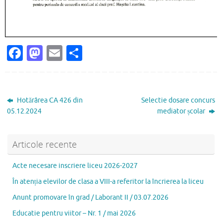
Fa
M
E
P
c
as
m
ar
e
to
ai
ta
b
d
l
je
Hotărârea CA 426 din
Selectie dosare concurs
o
o
az
05.12.2024
mediator școlar
o
n
ă
k
Articole recente
Acte necesare inscriere liceu 2026-2027
În atenția elevilor de clasa a VIII-a referitor la încrierea la liceu
Anunt promovare în grad / Laborant II / 03.07.2026
Educatie pentru viitor – Nr. 1 / mai 2026