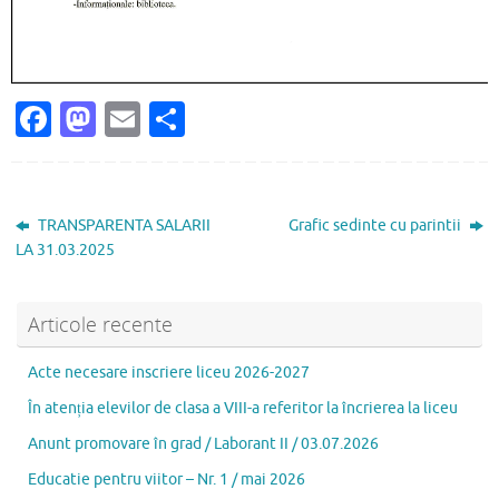
Fa
M
E
P
c
as
m
ar
e
to
ai
ta
b
d
l
je
TRANSPARENTA SALARII
Grafic sedinte cu parintii
o
o
az
LA 31.03.2025
o
n
ă
k
Articole recente
Acte necesare inscriere liceu 2026-2027
În atenția elevilor de clasa a VIII-a referitor la încrierea la liceu
Anunt promovare în grad / Laborant II / 03.07.2026
Educatie pentru viitor – Nr. 1 / mai 2026