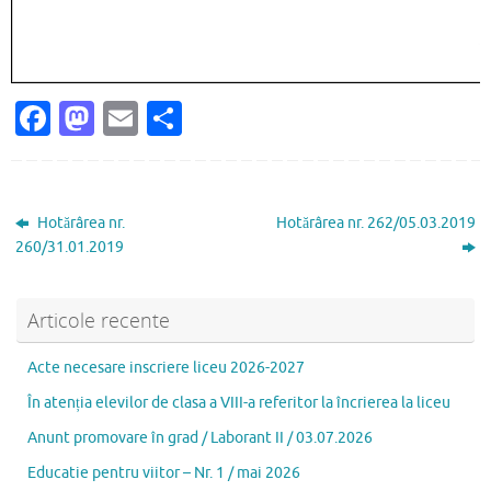
Fa
M
E
P
c
as
m
ar
e
to
ai
ta
b
d
l
je
Hotărârea nr.
Hotărârea nr. 262/05.03.2019
o
o
az
260/31.01.2019
o
n
ă
k
Articole recente
Acte necesare inscriere liceu 2026-2027
În atenția elevilor de clasa a VIII-a referitor la încrierea la liceu
Anunt promovare în grad / Laborant II / 03.07.2026
Educatie pentru viitor – Nr. 1 / mai 2026