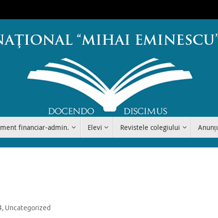
ment financiar-admin.
Elevi
Revistele colegiului
Anunț
4
,
Uncategorized