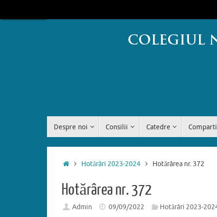
Sari
conținut
la
conținut
Sari
Despre noi
Consilii
Catedre
Comparti
la
conținut
Prima
Hotărâri 2023-2024
Hotărârea nr. 372
pagină
Hotărârea nr. 372
Admin
09/09/2022
Hotărâri 2023-202