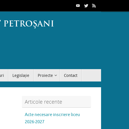
uri
Legislație
Proiecte
Contact
Articole recente
Acte necesare inscriere liceu
2026-2027