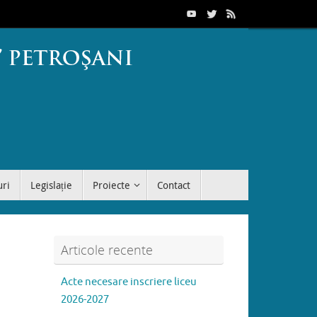
uri
Legislație
Proiecte
Contact
Articole recente
Acte necesare inscriere liceu
2026-2027