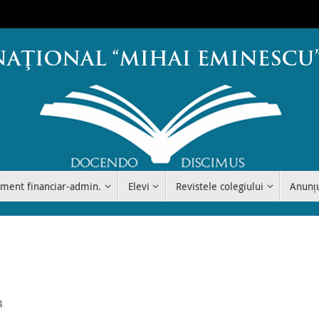
ment financiar-admin.
Elevi
Revistele colegiului
Anunț
4