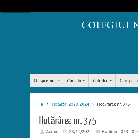
Sari
conținut
la
conținut
Sari
Despre noi
Consilii
Catedre
Comparti
la
conținut
Prima
Hotărâri 2023-2024
Hotărârea nr. 375
pagină
Hotărârea nr. 375
Admin
28/11/2022
Hotărâri 2023-202