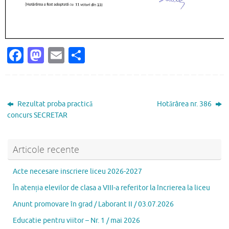
Fa
M
E
P
c
as
m
ar
e
to
ai
ta
b
d
l
je
Rezultat proba practică
Hotărârea nr. 386
o
o
az
concurs SECRETAR
o
n
ă
k
Articole recente
Acte necesare inscriere liceu 2026-2027
În atenția elevilor de clasa a VIII-a referitor la încrierea la liceu
Anunt promovare în grad / Laborant II / 03.07.2026
Educatie pentru viitor – Nr. 1 / mai 2026