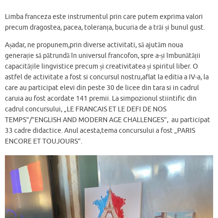
Limba franceza este instrumentul prin care putem exprima valori
precum dragostea, pacea, toleranța, bucuria de a trăi și bunul gust.
Așadar, ne propunem,prin diverse activitati, să ajutăm noua
generație să pătrundă în universul francofon, spre a-și îmbunătății
capacitățile lingvistice precum și creativitatea și spiritul liber. O
astfel de activitate a fost si concursul nostru,aflat la editia a IV-a, la
care au participat elevi din peste 30 de licee din tara si in cadrul
caruia au fost acordate 141 premii. La simpozionul stiintific din
cadrul concursului, „LE FRANCAIS ET LE DEFI DE NOS
TEMPS”/”ENGLISH AND MODERN AGE CHALLENGES”, au participat
33 cadre didactice. Anul acesta,tema concursului a fost „PARIS
ENCORE ET TOUJOURS”.