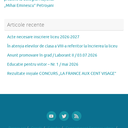
o
n
ă
„Mihai Eminescu” Petroșani
k
Articole recente
Acte necesare inscriere liceu 2026-2027
În atenția elevilor de clasa a VIII-a referitor la încrierea la liceu
Anunt promovare în grad / Laborant II / 03.07.2026
Educatie pentru viitor – Nr. 1 / mai 2026
Rezultate inițiale CONCURS „LA FRANCE AUX CENT VISAGE”