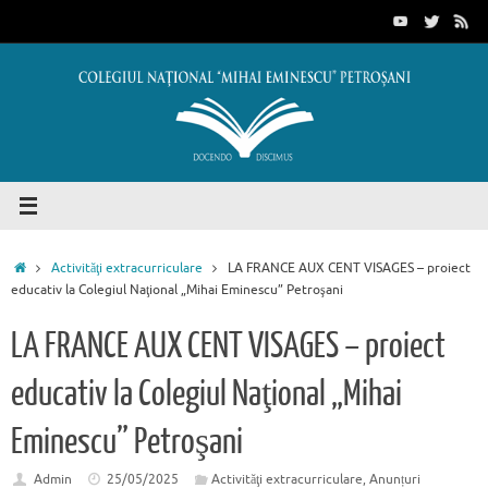
Sari
conținut
la
conținut
Prima
Activităţi extracurriculare
LA FRANCE AUX CENT VISAGES – proiect
pagină
educativ la Colegiul Naţional „Mihai Eminescu” Petroşani
LA FRANCE AUX CENT VISAGES – proiect
educativ la Colegiul Naţional „Mihai
Eminescu” Petroşani
Admin
25/05/2025
Activităţi extracurriculare
,
Anunțuri