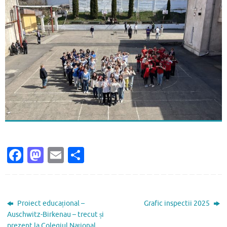
Fa
M
E
P
c
as
m
ar
e
to
ai
ta
b
d
l
je
Proiect educațional –
Grafic inspectii 2025
o
o
az
Auschwitz-Birkenau – trecut și
prezent la Colegiul Național