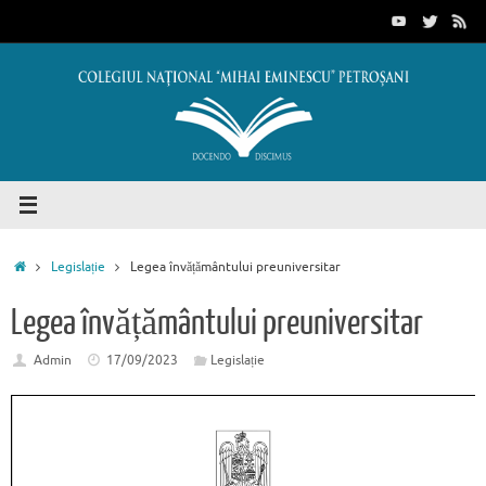
Sari
conținut
la
conținut
Prima
Legislație
Legea învățământului preuniversitar
pagină
Legea învățământului preuniversitar
Admin
17/09/2023
Legislație