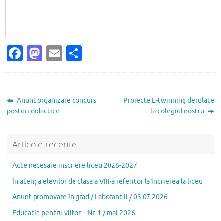
Fa
M
E
P
c
as
m
ar
e
to
ai
ta
b
d
l
je
Anunt organizare concurs
Proiecte E-twinning derulate
o
o
az
posturi didactice
la colegiul nostru
o
n
ă
k
Articole recente
Acte necesare inscriere liceu 2026-2027
În atenția elevilor de clasa a VIII-a referitor la încrierea la liceu
Anunt promovare în grad / Laborant II / 03.07.2026
Educatie pentru viitor – Nr. 1 / mai 2026