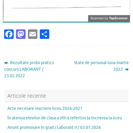
Fa
M
E
P
c
as
m
ar
e
to
ai
ta
b
d
l
je
Rezultate probă pratică
State de personal luna martie
o
o
az
concurs LABORANT /
2022
23.02.2022
o
n
ă
k
Articole recente
Acte necesare inscriere liceu 2026-2027
În atenția elevilor de clasa a VIII-a referitor la încrierea la liceu
Anunt promovare în grad / Laborant II / 03.07.2026