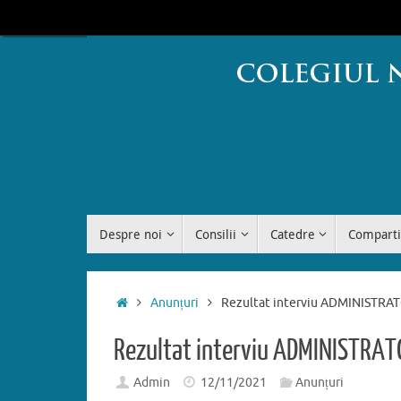
Sari
conținut
la
conținut
Sari
Despre noi
Consilii
Catedre
Comparti
la
conținut
Prima
Anunțuri
Rezultat interviu ADMINISTR
pagină
Rezultat interviu ADMINISTRA
Admin
12/11/2021
Anunțuri