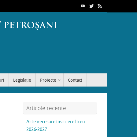
uri
Legislație
Proiecte
Contact
Articole recente
Acte necesare inscriere liceu
2026-2027