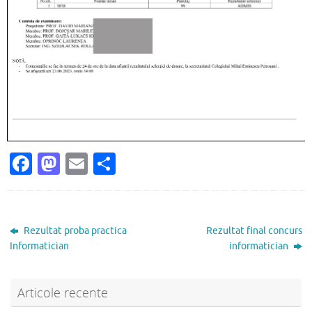
Fa
M
E
P
c
as
m
ar
e
to
ai
ta
b
d
l
je
Rezultat proba practica
Rezultat final concurs
o
o
az
Informatician
informatician
o
n
ă
k
Articole recente