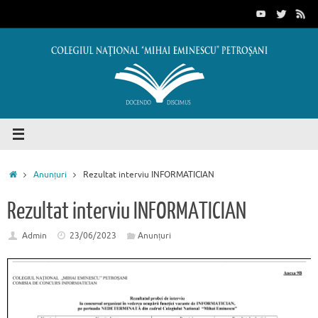
Sari
conținut
la
conținut
Prima
Anunțuri
Rezultat interviu INFORMATICIAN
pagină
Rezultat interviu INFORMATICIAN
Admin
23/06/2023
Anunțuri