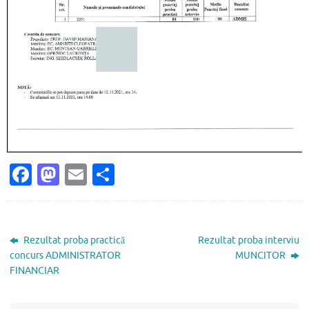
Fa
M
E
P
c
as
m
ar
e
to
ai
ta
b
d
l
je
Rezultat proba practică
Rezultat proba interviu
o
o
az
concurs ADMINISTRATOR
MUNCITOR
FINANCIAR
o
n
ă
k