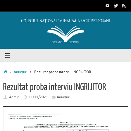
Sari
conținut
la
conținut
Prima
Anunțuri
Rezultat proba interviu INGRIJITOR
pagină
Rezultat proba interviu INGRIJITOR
Admin
11/11/2021
Anunțuri