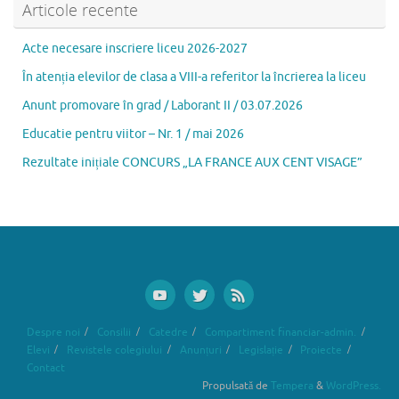
Articole recente
Acte necesare inscriere liceu 2026-2027
În atenția elevilor de clasa a VIII-a referitor la încrierea la liceu
Anunt promovare în grad / Laborant II / 03.07.2026
Educatie pentru viitor – Nr. 1 / mai 2026
Rezultate inițiale CONCURS „LA FRANCE AUX CENT VISAGE”
Despre noi
Consilii
Catedre
Compartiment financiar-admin.
Elevi
Revistele colegiului
Anunțuri
Legislație
Proiecte
Contact
Propulsată de
Tempera
&
WordPress.