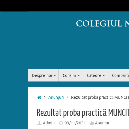
Sari
conținut
la
conținut
Sari
Despre noi
Consilii
Catedre
Comparti
la
conținut
Prima
Anunțuri
Rezultat proba practică MUNC
pagină
Rezultat proba practică MUNC
Admin
09/11/2021
Anunțuri