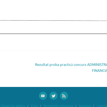
Rezultat proba practică concurs ADMINIST
FINANCI
financiar-admin.
Elevi
Revistele colegiului
Anunțuri
Legisla