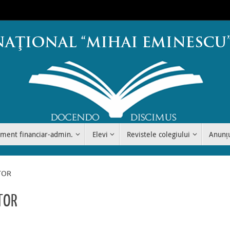
ment financiar-admin.
Elevi
Revistele colegiului
Anunț
ITOR
ITOR