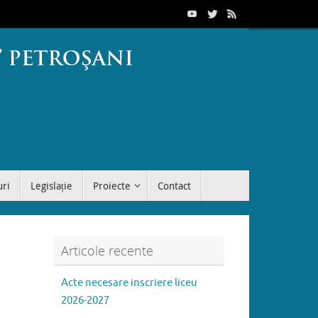
uri
Legislație
Proiecte
Contact
Articole recente
Acte necesare inscriere liceu
2026-2027