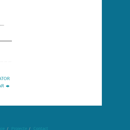
RATOR
AR
ție
Proiecte
Contact