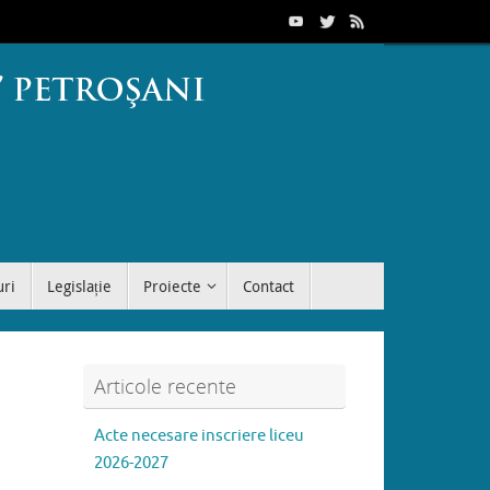
uri
Legislație
Proiecte
Contact
Articole recente
Acte necesare inscriere liceu
2026-2027