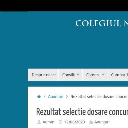
Sari
conținut
la
conținut
Sari
Despre noi
Consilii
Catedre
Comparti
la
conținut
Prima
Anunțuri
Rezultat selectie dosare conc
pagină
Rezultat selectie dosare conc
Admin
12/06/2023
Anunțuri