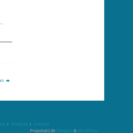
ian
ție
Proiecte
Contact
Propulsată de
Tempera
&
WordPress.