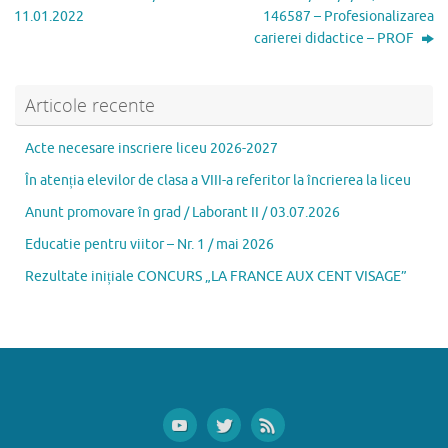
o
o
az
11.01.2022
146587 – Profesionalizarea
o
n
ă
carierei didactice – PROF
k
Articole recente
Acte necesare inscriere liceu 2026-2027
În atenția elevilor de clasa a VIII-a referitor la încrierea la liceu
Anunt promovare în grad / Laborant II / 03.07.2026
Educatie pentru viitor – Nr. 1 / mai 2026
Rezultate inițiale CONCURS „LA FRANCE AUX CENT VISAGE”