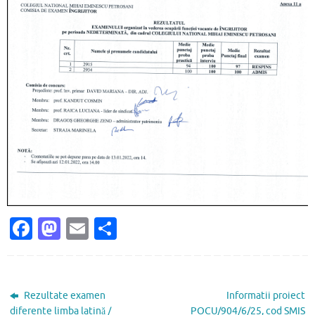
Fa
M
E
P
c
as
m
ar
e
to
ai
ta
b
d
l
je
Rezultate examen
Informatii proiect
diferente limba latină /
POCU/904/6/25, cod SMIS