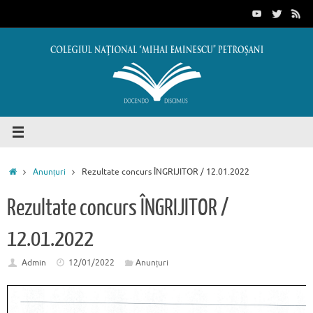
Sari
conținut
la
conținut
Prima
Anunțuri
Rezultate concurs ÎNGRIJITOR / 12.01.2022
pagină
Rezultate concurs ÎNGRIJITOR /
12.01.2022
Admin
12/01/2022
Anunțuri