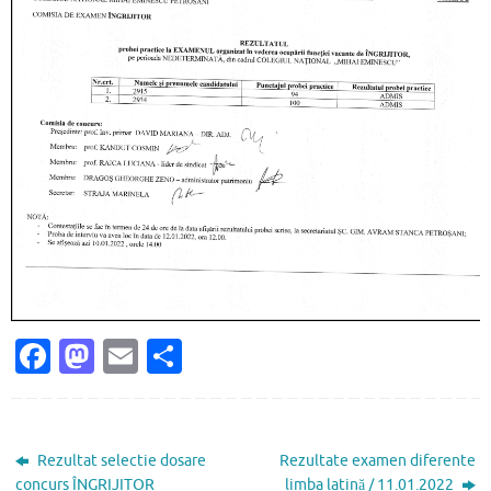
Fa
M
E
P
c
as
m
ar
e
to
ai
ta
b
d
l
je
Rezultat selectie dosare
Rezultate examen diferente
concurs ÎNGRIJITOR
limba latină / 11.01.2022