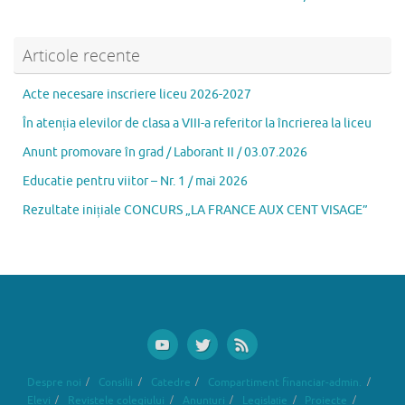
o
o
az
o
n
ă
k
Articole recente
Acte necesare inscriere liceu 2026-2027
În atenția elevilor de clasa a VIII-a referitor la încrierea la liceu
Anunt promovare în grad / Laborant II / 03.07.2026
Educatie pentru viitor – Nr. 1 / mai 2026
Rezultate inițiale CONCURS „LA FRANCE AUX CENT VISAGE”
Despre noi
Consilii
Catedre
Compartiment financiar-admin.
Elevi
Revistele colegiului
Anunțuri
Legislație
Proiecte