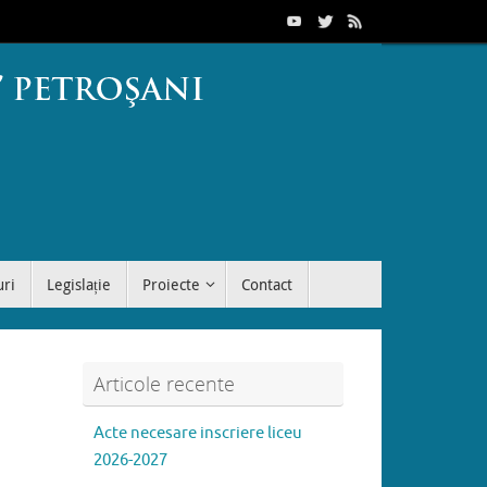
uri
Legislație
Proiecte
Contact
Articole recente
Acte necesare inscriere liceu
2026-2027