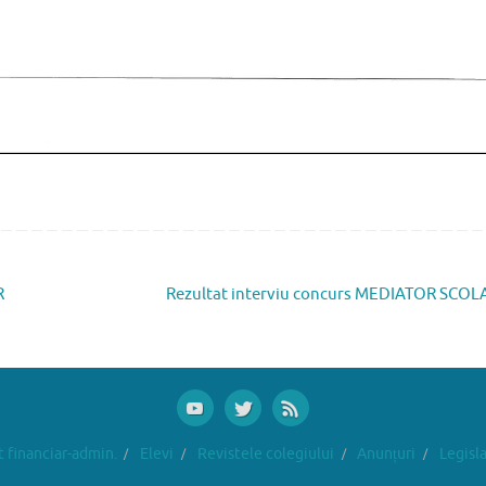
R
Rezultat interviu concurs MEDIATOR SCO
financiar-admin.
Elevi
Revistele colegiului
Anunțuri
Legisla