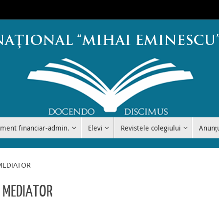
ment financiar-admin.
Elevi
Revistele colegiului
Anunț
s MEDIATOR
s MEDIATOR