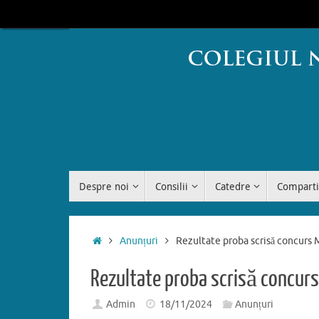
Sari
conținut
la
conținut
Sari
Despre noi
Consilii
Catedre
Comparti
la
conținut
Prima
Anunțuri
Rezultate proba scrisă concur
pagină
Rezultate proba scrisă concur
Admin
18/11/2024
Anunțuri