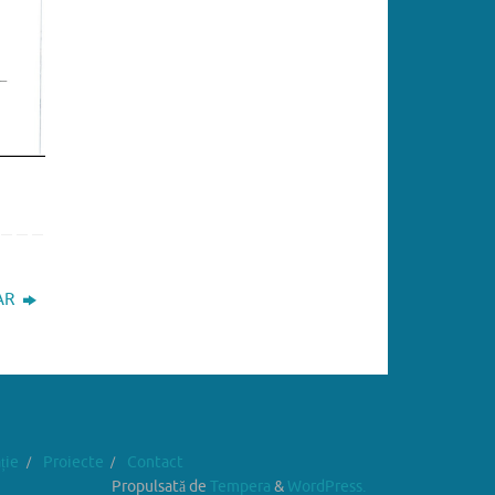
LAR
ție
Proiecte
Contact
Propulsată de
Tempera
&
WordPress.