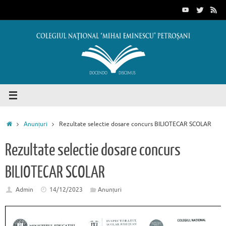
Sari
conținut
la
conținut
Prima
Anunțuri
Rezultate selectie dosare concurs BILIOTECAR SCOLAR
pagină
Rezultate selectie dosare concurs
BILIOTECAR SCOLAR
Admin
14/12/2023
Anunțuri