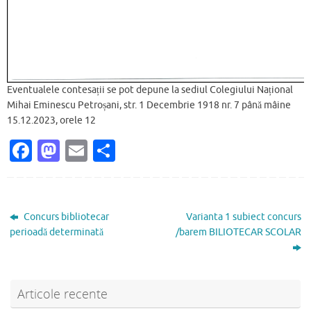
Eventualele contesații se pot depune la sediul Colegiului Național
Mihai Eminescu Petroșani, str. 1 Decembrie 1918 nr. 7 până mâine
15.12.2023, orele 12
Fa
M
E
P
c
as
m
ar
e
to
ai
ta
b
d
l
je
Concurs bibliotecar
Varianta 1 subiect concurs
o
o
az
perioadă determinată
/barem BILIOTECAR SCOLAR
o
n
ă
k
Articole recente