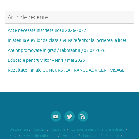
o
n
ă
k
Articole recente
Acte necesare inscriere liceu 2026-2027
În atenția elevilor de clasa a VIII-a referitor la încrierea la liceu
Anunt promovare în grad / Laborant II / 03.07.2026
Educatie pentru viitor – Nr. 1 / mai 2026
Rezultate inițiale CONCURS „LA FRANCE AUX CENT VISAGE”
Despre noi
Consilii
Catedre
Compartiment financiar-admin.
Elevi
Revistele colegiului
Anunțuri
Legislație
Proiecte