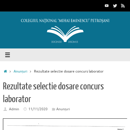
Sari
conținut
la
conținut
Prima
Anunțuri
Rezultate selectie dosare concurs laborator
pagină
Rezultate selectie dosare concurs
laborator
Admin
11/11/2020
Anunțuri