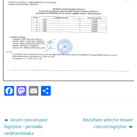
Fa
M
E
P
c
as
m
ar
e
to
ai
ta
b
d
l
je
Anunt concurs post
Rezultate selectie dosare
o
o
az
Îngrijitor – perioada
concurs îngrijitor
nedeterminata