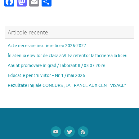
Fa
M
E
P
c
as
m
ar
e
to
ai
ta
b
d
l
je
Articole recente
o
o
az
Acte necesare inscriere liceu 2026-2027
o
n
ă
În atenția elevilor de clasa a VIII-a referitor la încrierea la liceu
k
Anunt promovare în grad / Laborant II / 03.07.2026
Educatie pentru viitor – Nr. 1 / mai 2026
Rezultate inițiale CONCURS „LA FRANCE AUX CENT VISAGE”