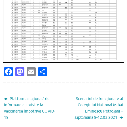
Fa
M
E
P
c
as
m
ar
e
to
ai
ta
b
d
l
je
Platforma națională de
Scenariul de funcționare al
o
o
az
informare cu privire la
Colegiului National Mihai
vaccinarea împotriva COVID-
Eminescu Petroșani –
o
n
ă
19
săptămâna 8-12.03.2021
k