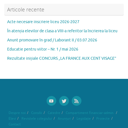
Articole recente
Acte necesare inscriere liceu 2026-2027
În atenția elevilor de clasa a VIII-a referitor la încrierea la liceu
Anunt promovare în grad / Laborant II / 03.07.2026
Educatie pentru viitor – Nr. 1 / mai 2026
Rezultate inițiale CONCURS „LA FRANCE AUX CENT VISAGE”
Despre noi
Consilii
Catedre
Compartiment financiar-admin.
Elevi
Revistele colegiului
Anunțuri
Legislație
Proiecte
Contact