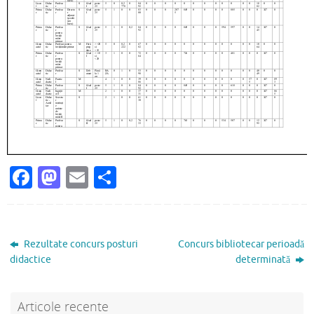
Fa
M
E
P
c
as
m
ar
e
to
ai
ta
b
d
l
je
Rezultate concurs posturi
Concurs bibliotecar perioadă
o
o
az
didactice
determinată
o
n
ă
k
Articole recente