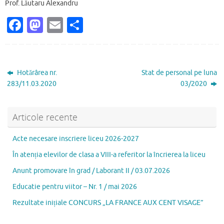
Prof. Lăutaru Alexandru
Fa
M
E
P
c
as
m
ar
e
to
ai
ta
b
d
l
je
Hotărârea nr.
Stat de personal pe luna
o
o
az
283/11.03.2020
03/2020
o
n
ă
k
Articole recente
Acte necesare inscriere liceu 2026-2027
În atenția elevilor de clasa a VIII-a referitor la încrierea la liceu
Anunt promovare în grad / Laborant II / 03.07.2026
Educatie pentru viitor – Nr. 1 / mai 2026
Rezultate inițiale CONCURS „LA FRANCE AUX CENT VISAGE”