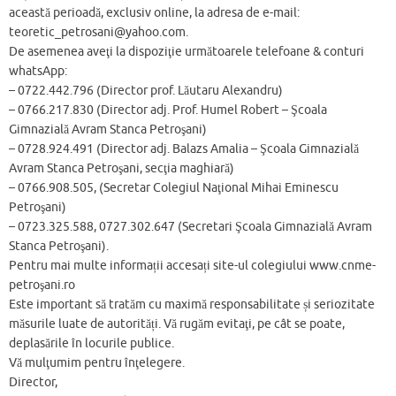
această perioadă, exclusiv online, la adresa de e-mail:
teoretic_petrosani@yahoo.com.
De asemenea aveţi la dispoziţie următoarele telefoane & conturi
whatsApp:
– 0722.442.796 (Director prof. Lăutaru Alexandru)
– 0766.217.830 (Director adj. Prof. Humel Robert – Şcoala
Gimnazială Avram Stanca Petroşani)
– 0728.924.491 (Director adj. Balazs Amalia – Şcoala Gimnazială
Avram Stanca Petroşani, secţia maghiară)
– 0766.908.505, (Secretar Colegiul Naţional Mihai Eminescu
Petroşani)
– 0723.325.588, 0727.302.647 (Secretari Şcoala Gimnazială Avram
Stanca Petroşani).
Pentru mai multe informații accesați site-ul colegiului www.cnme-
petroşani.ro
Este important să tratăm cu maximă responsabilitate și seriozitate
măsurile luate de autorități. Vă rugăm evitaţi, pe cât se poate,
deplasările în locurile publice.
Vă mulţumim pentru înţelegere.
Director,