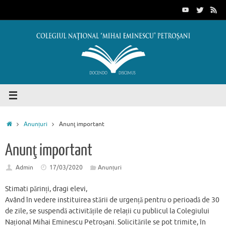
Sari
conținut
la
conținut
Prima
Anunțuri
Anunţ important
pagină
Anunţ important
Admin
17/03/2020
Anunțuri
Stimati părinți, dragi elevi,
Având în vedere instituirea stării de urgență pentru o perioadă de 30
de zile, se suspendă activitățile de relații cu publicul la Colegiului
Național Mihai Eminescu Petroșani. Solicitările se pot trimite, în