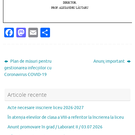
Fa
M
E
P
c
as
m
ar
e
to
ai
ta
b
d
l
je
Plan de măsuri pentru
Anunţ important
o
o
az
gestionarea infecțiilor cu
Coronavirus COVID-19
o
n
ă
k
Articole recente
Acte necesare inscriere liceu 2026-2027
În atenția elevilor de clasa a VIII-a referitor la încrierea la liceu
Anunt promovare în grad / Laborant II / 03.07.2026