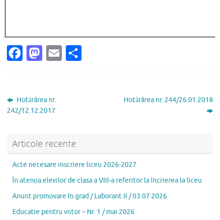
Fa
M
E
P
c
as
m
ar
e
to
ai
ta
b
d
l
je
Hotărârea nr.
Hotărârea nr. 244/26.01.2018
o
o
az
242/12.12.2017
o
n
ă
k
Articole recente
Acte necesare inscriere liceu 2026-2027
În atenția elevilor de clasa a VIII-a referitor la încrierea la liceu
Anunt promovare în grad / Laborant II / 03.07.2026
Educatie pentru viitor – Nr. 1 / mai 2026