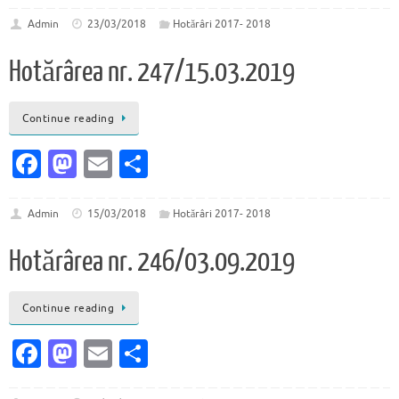
c
as
m
ar
e
to
ai
ta
Admin
23/03/2018
Hotărâri 2017- 2018
b
d
l
je
Hotărârea nr. 247/15.03.2019
o
o
az
o
n
ă
Continue reading
k
Fa
M
E
P
c
as
m
ar
e
to
ai
ta
Admin
15/03/2018
Hotărâri 2017- 2018
b
d
l
je
Hotărârea nr. 246/03.09.2019
o
o
az
o
n
ă
Continue reading
k
Fa
M
E
P
c
as
m
ar