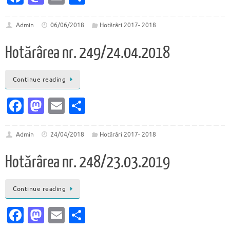
c
as
m
ar
e
to
ai
ta
Admin
06/06/2018
Hotărâri 2017- 2018
b
d
l
je
Hotărârea nr. 249/24.04.2018
o
o
az
o
n
ă
Continue reading
k
Fa
M
E
P
c
as
m
ar
e
to
ai
ta
Admin
24/04/2018
Hotărâri 2017- 2018
b
d
l
je
Hotărârea nr. 248/23.03.2019
o
o
az
o
n
ă
Continue reading
k
Fa
M
E
P