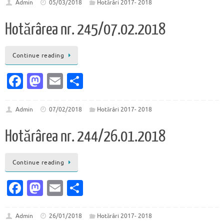
e
to
ai
ta
Admin
05/03/2018
Hotărâri 2017- 2018
b
d
l
je
Hotărârea nr. 245/07.02.2018
o
o
az
o
n
ă
Continue reading
k
Fa
M
E
P
c
as
m
ar
e
to
ai
ta
Admin
07/02/2018
Hotărâri 2017- 2018
b
d
l
je
Hotărârea nr. 244/26.01.2018
o
o
az
o
n
ă
Continue reading
k
Fa
M
E
P
c
as
m
ar
e
to
ai
ta
Admin
26/01/2018
Hotărâri 2017- 2018