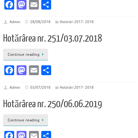
Fa
M
E
P
c
as
m
ar
e
to
ai
ta
Admin
28/08/2018
Hotărâri 2017- 2018
b
d
l
je
Hotărârea nr. 251/03.07.2018
o
o
az
o
n
ă
Continue reading
k
Fa
M
E
P
c
as
m
ar
e
to
ai
ta
Admin
03/07/2018
Hotărâri 2017- 2018
b
d
l
je
Hotărârea nr. 250/06.06.2019
o
o
az
o
n
ă
Continue reading
k
Fa
M
E
P