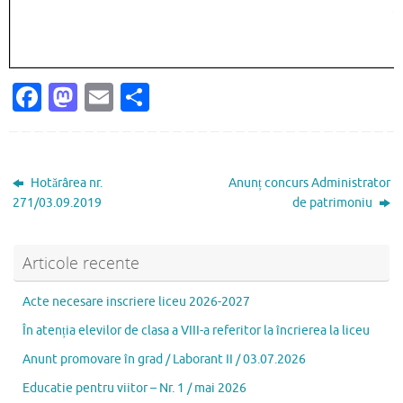
Fa
M
E
P
c
as
m
ar
e
to
ai
ta
b
d
l
je
Hotărârea nr.
Anunț concurs Administrator
o
o
az
271/03.09.2019
de patrimoniu
o
n
ă
k
Articole recente
Acte necesare inscriere liceu 2026-2027
În atenția elevilor de clasa a VIII-a referitor la încrierea la liceu
Anunt promovare în grad / Laborant II / 03.07.2026
Educatie pentru viitor – Nr. 1 / mai 2026