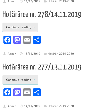
e
to
ai
ta
Admin
11/12/2019
Hotărâri 2019-2020
b
d
l
je
Hotărârea nr. 278/14.11.2019
o
o
az
o
n
ă
Continue reading
k
Fa
M
E
P
c
as
m
ar
e
to
ai
ta
Admin
15/11/2019
Hotărâri 2019-2020
b
d
l
je
Hotărârea nr. 277/13.11.2019
o
o
az
o
n
ă
Continue reading
k
Fa
M
E
P
c
as
m
ar
e
to
ai
ta
Admin
14/11/2019
Hotărâri 2019-2020