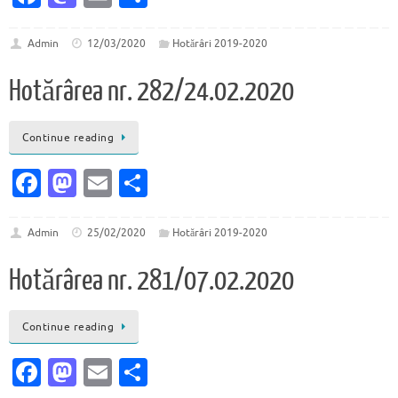
c
as
m
ar
e
to
ai
ta
Admin
12/03/2020
Hotărâri 2019-2020
b
d
l
je
Hotărârea nr. 282/24.02.2020
o
o
az
o
n
ă
Continue reading
k
Fa
M
E
P
c
as
m
ar
e
to
ai
ta
Admin
25/02/2020
Hotărâri 2019-2020
b
d
l
je
Hotărârea nr. 281/07.02.2020
o
o
az
o
n
ă
Continue reading
k
Fa
M
E
P