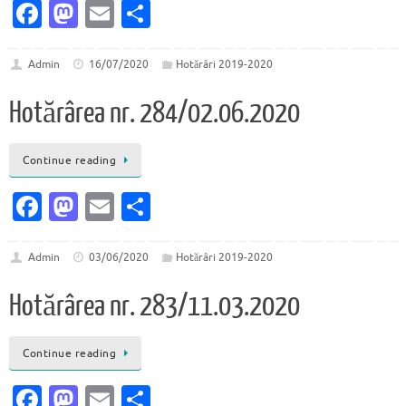
Fa
M
E
P
c
as
m
ar
e
to
ai
ta
Admin
16/07/2020
Hotărâri 2019-2020
b
d
l
je
Hotărârea nr. 284/02.06.2020
o
o
az
o
n
ă
Continue reading
k
Fa
M
E
P
c
as
m
ar
e
to
ai
ta
Admin
03/06/2020
Hotărâri 2019-2020
b
d
l
je
Hotărârea nr. 283/11.03.2020
o
o
az
o
n
ă
Continue reading
k
Fa
M
E
P