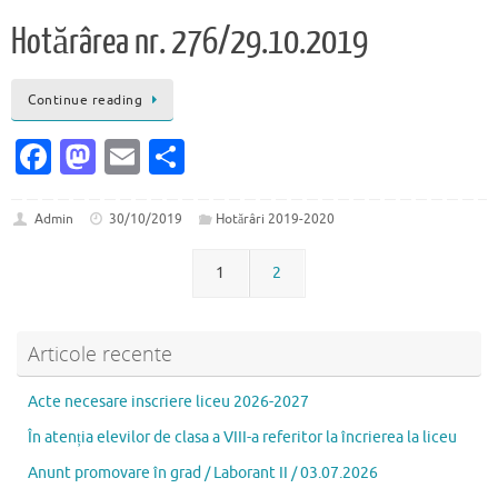
b
d
l
je
Hotărârea nr. 276/29.10.2019
o
o
az
o
n
ă
Continue reading
k
Fa
M
E
P
c
as
m
ar
e
to
ai
ta
Admin
30/10/2019
Hotărâri 2019-2020
b
d
l
je
1
2
o
o
az
o
n
ă
Articole recente
k
Acte necesare inscriere liceu 2026-2027
În atenția elevilor de clasa a VIII-a referitor la încrierea la liceu
Anunt promovare în grad / Laborant II / 03.07.2026