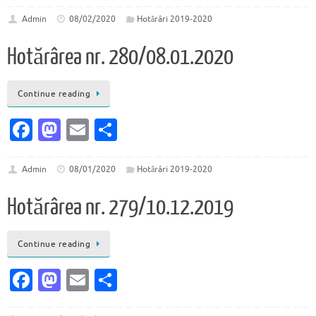
c
as
m
ar
e
to
ai
ta
Admin
08/02/2020
Hotărâri 2019-2020
b
d
l
je
Hotărârea nr. 280/08.01.2020
o
o
az
o
n
ă
Continue reading
k
Fa
M
E
P
c
as
m
ar
e
to
ai
ta
Admin
08/01/2020
Hotărâri 2019-2020
b
d
l
je
Hotărârea nr. 279/10.12.2019
o
o
az
o
n
ă
Continue reading
k
Fa
M
E
P
c
as
m
ar