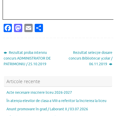
Fa
M
E
P
c
as
m
ar
e
to
ai
ta
b
d
l
je
Rezultat proba interviu
Rezultat selecție dosare
o
o
az
concurs ADMINISTRATOR DE
concurs Bibliotecar școlar /
PATRIMONIU / 25.10.2019
06.11.2019
o
n
ă
k
Articole recente
Acte necesare inscriere liceu 2026-2027
În atenția elevilor de clasa a VIII-a referitor la încrierea la liceu
Anunt promovare în grad / Laborant II / 03.07.2026