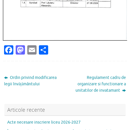
Fa
M
E
P
c
as
m
ar
e
to
ai
ta
b
d
l
je
Ordin privind modificarea
Regulament cadru de
o
o
az
legii învățământului
organizare si functionare a
unitatilor de invatamant
o
n
ă
k
Articole recente
Acte necesare inscriere liceu 2026-2027