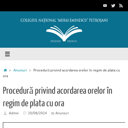
Sari
conținut
la
conținut
Prima
Anunțuri
Procedură privind acordarea orelor în regim de plata cu
pagină
ora
Procedură privind acordarea orelor în
regim de plata cu ora
Admin
20/08/2024
Anunțuri