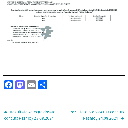
Fa
M
E
P
c
as
m
ar
e
to
ai
ta
b
d
l
je
Rezultate selecţie dosare
Rezultate proba scrisă concurs
o
o
az
concurs Paznic / 23.08.2021
Paznic / 24.08.2021