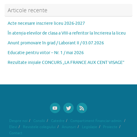
o
n
ă
k
Articole recente
Acte necesare inscriere liceu 2026-2027
În atenția elevilor de clasa a VIII-a referitor la încrierea la liceu
Anunt promovare în grad / Laborant II / 03.07.2026
Educatie pentru viitor – Nr. 1 / mai 2026
Rezultate inițiale CONCURS „LA FRANCE AUX CENT VISAGE”
Despre noi
Consilii
Catedre
Compartiment financiar-admin.
Elevi
Revistele colegiului
Anunțuri
Legislație
Proiecte
Contact