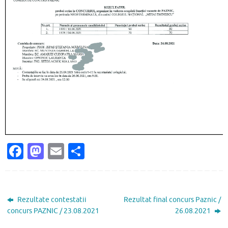
Fa
M
E
P
c
as
m
ar
e
to
ai
ta
b
d
l
je
Rezultate contestatii
Rezultat final concurs Paznic /
o
o
az
concurs PAZNIC / 23.08.2021
26.08.2021