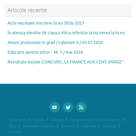
o
n
ă
k
Articole recente
Acte necesare inscriere liceu 2026-2027
În atenția elevilor de clasa a VIII-a referitor la încrierea la liceu
Anunt promovare în grad / Laborant II / 03.07.2026
Educatie pentru viitor – Nr. 1 / mai 2026
Rezultate inițiale CONCURS „LA FRANCE AUX CENT VISAGE”
Despre noi
Consilii
Catedre
Compartiment financiar-admin.
Elevi
Revistele colegiului
Anunțuri
Legislație
Proiecte
Contact